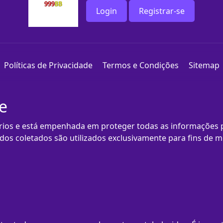
Login
Registrar-se
Políticas de Privacidade
Termos e Condições
Sitemap
de
ários e está empenhada em proteger todas as informações 
os coletados são utilizados exclusivamente para fins de m