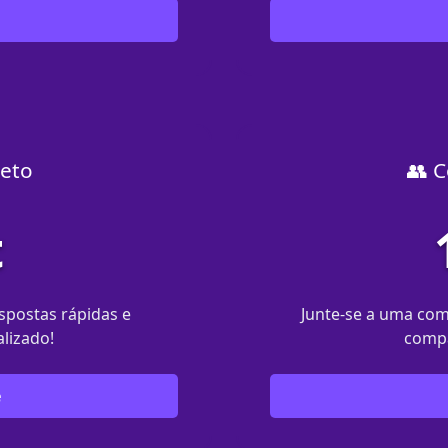
reto
👥 
t
espostas rápidas e
Junte-se a uma com
lizado!
compa
e