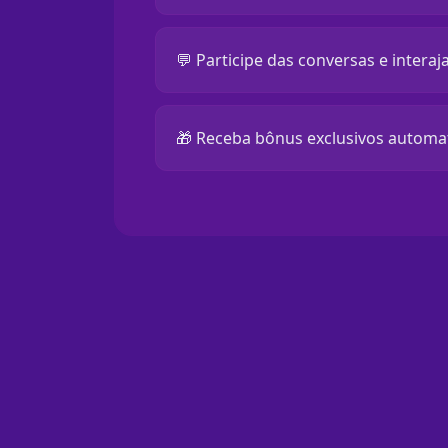
💬 Participe das conversas e interaj
🎁 Receba bônus exclusivos autom