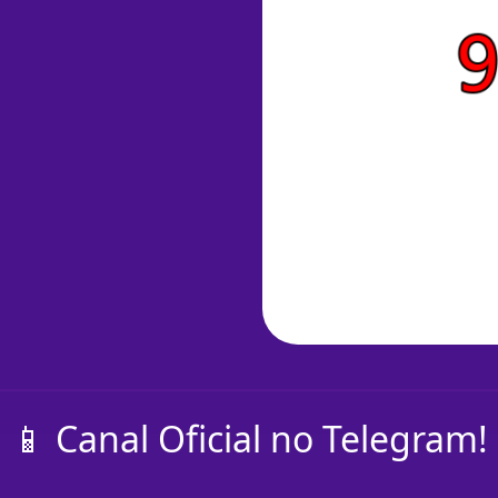
📱 Canal Oficial no Telegram!