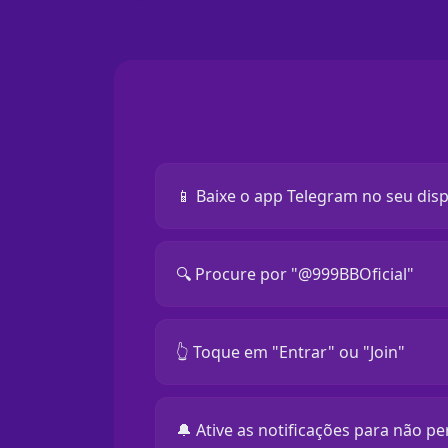
📱 Baixe o app Telegram no seu disp
🔍 Procure por "@999BBOficial"
👆 Toque em "Entrar" ou "Join"
🔔 Ative as notificações para não p