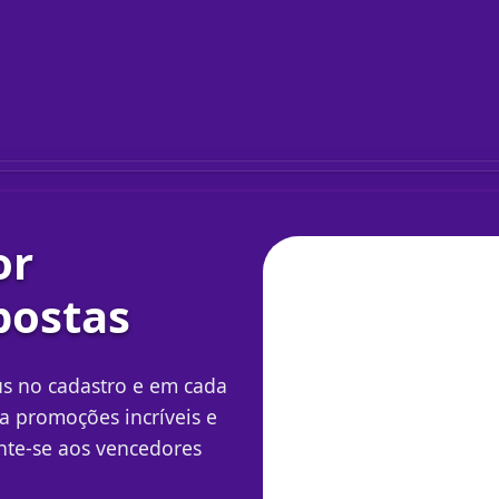
or
postas
s no cadastro e em cada
a promoções incríveis e
unte-se aos vencedores