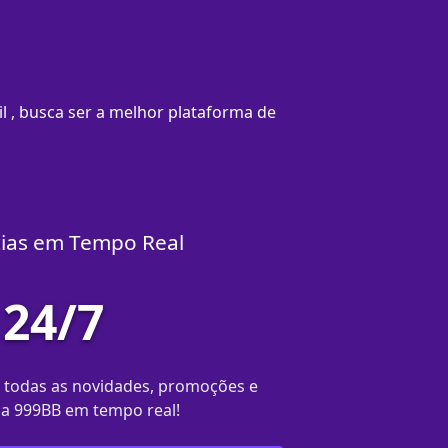
l , busca ser a melhor plataforma de
cias em Tempo Real
24/7
e todas as novidades, promoções e
a 999BB em tempo real!