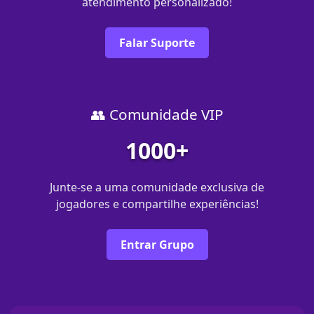
atendimento personalizado!
Falar Suporte
👥 Comunidade VIP
1000+
Junte-se a uma comunidade exclusiva de
jogadores e compartilhe experiências!
Entrar Grupo