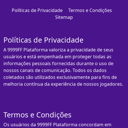
Políticas de Privacidade
Termos e Condições
Sitemap
Políticas de Privacidade
A 9999FF Plataforma valoriza a privacidade de seus
usuários e está empenhada em proteger todas as
informações pessoais fornecidas durante o uso de
nossos canais de comunicação. Todos os dados
coletados são utilizados exclusivamente para fins de
melhoria contínua da experiência de nossos jogadores.
Termos e Condições
Os usuários da 9999FF Plataforma concordam em