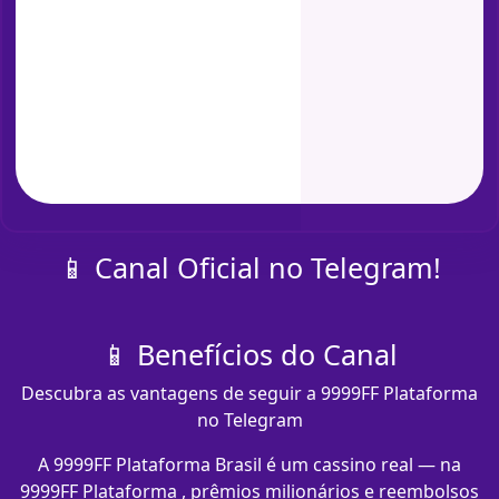
📱 Canal Oficial no Telegram!
📱 Benefícios do Canal
Descubra as vantagens de seguir a 9999FF Plataforma
no Telegram
A 9999FF Plataforma Brasil é um cassino real — na
9999FF Plataforma , prêmios milionários e reembolsos