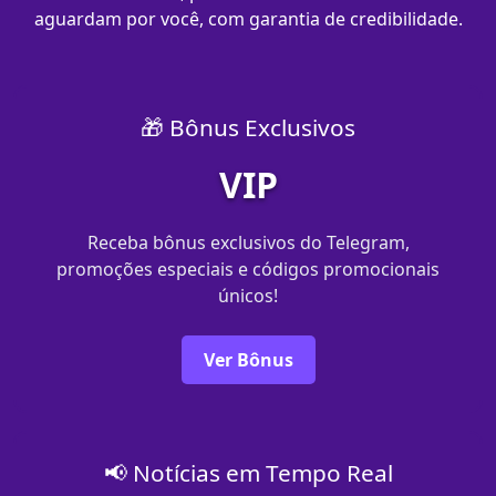
aguardam por você, com garantia de credibilidade.
🎁 Bônus Exclusivos
VIP
Receba bônus exclusivos do Telegram,
promoções especiais e códigos promocionais
únicos!
Ver Bônus
📢 Notícias em Tempo Real