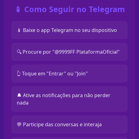
📱 Como Seguir no Telegram
📱 Baixe o app Telegram no seu dispositivo
🔍 Procure por "@9999FF PlataformaOficial"
👆 Toque em "Entrar" ou "Join"
🔔 Ative as notificações para não perder
nada
💬 Participe das conversas e interaja