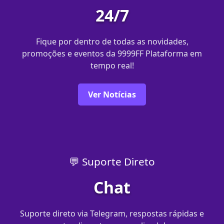
24/7
Fique por dentro de todas as novidades,
promoções e eventos da 9999FF Plataforma em
tempo real!
Ver Notícias
💬 Suporte Direto
Chat
Suporte direto via Telegram, respostas rápidas e