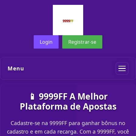
Login
Registrar-se
Menu
📱 9999FF A Melhor
Plataforma de Apostas
Cadastre-se na 9999FF para ganhar bônus no
cadastro e em cada recarga. Com a 9999FF, você