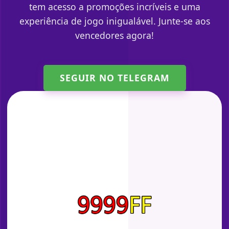
tem acesso a promoções incríveis e uma
experiência de jogo inigualável. Junte-se aos
vencedores agora!
SEGUIR NO TELEGRAM