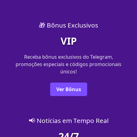
🎁 Bônus Exclusivos
VIP
Receba bônus exclusivos do Telegram,
promoções especiais e códigos promocionais
únicos!
Ver Bônus
📢 Notícias em Tempo Real
24/7