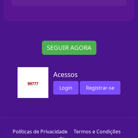
SEGUIR AGORA
Acessos
Login
Registrar-se
Políticas de Privacidade
Termos e Condições