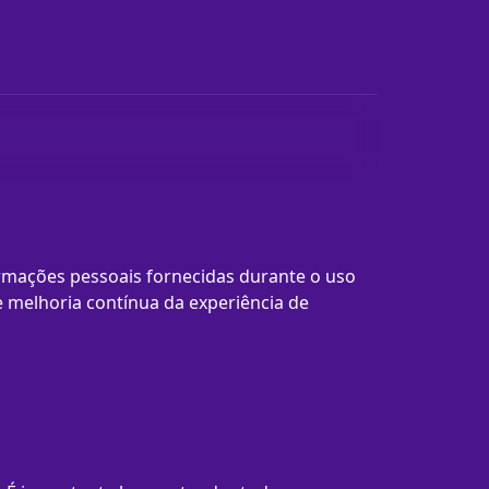
ormações pessoais fornecidas durante o uso
e melhoria contínua da experiência de