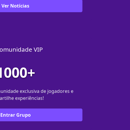
Ver Notícias
Comunidade VIP
1000+
unidade exclusiva de jogadores e
rtilhe experiências!
Entrar Grupo