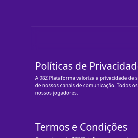
Políticas de Privacida
A 98Z Plataforma valoriza a privacidade de
de nossos canais de comunicação. Todos os 
nossos jogadores.
Termos e Condições