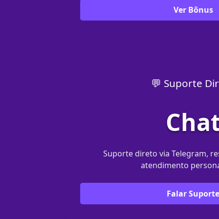
Ver Bônus
💬 Suporte Di
Cha
Suporte direto via Telegram, r
atendimento persona
Falar Suport