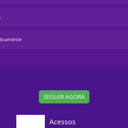
a
aticamente
SEGUIR AGORA
Acessos