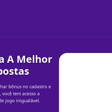
ma A Melhor
postas
nhar bônus no cadastro e
, você tem acesso a
e jogo inigualável.