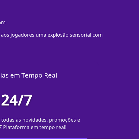
ram
a aos jogadores uma explosão sensorial com
cias em Tempo Real
24/7
e todas as novidades, promoções e
Z Plataforma em tempo real!