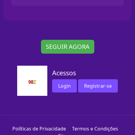
SEGUIR AGORA
Acessos
Login
Registrar-se
Políticas de Privacidade
Termos e Condições