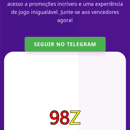
acesso a promoções incríveis e uma experiência
de jogo inigualável. Junte-se aos vencedores
agora!
SEGUIR NO TELEGRAM