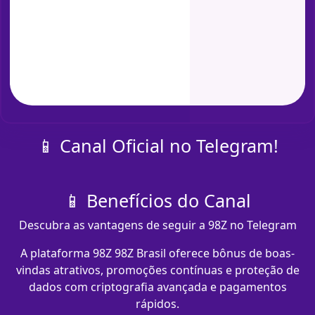
📱 Canal Oficial no Telegram!
📱 Benefícios do Canal
Descubra as vantagens de seguir a 98Z no Telegram
A plataforma 98Z 98Z Brasil oferece bônus de boas-
vindas atrativos, promoções contínuas e proteção de
dados com criptografia avançada e pagamentos
rápidos.