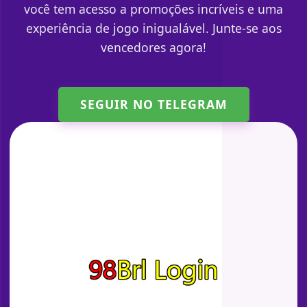
você tem acesso a promoções incríveis e uma
experiência de jogo inigualável. Junte-se aos
vencedores agora!
SEGUIR NO TELEGRAM