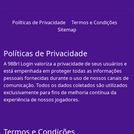
Políticas de Privacidade
Termos e Condições
Sitemap
Políticas de Privacidade
A 98Brl Login valoriza a privacidade de seus usuários e
está empenhada em proteger todas as informações
pessoais fornecidas durante o uso de nossos canais de
comunicação. Todos os dados coletados são utilizados
exclusivamente para fins de melhoria contínua da
experiência de nossos jogadores.
Termos e Condições