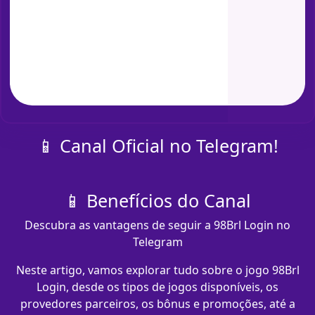
📱 Canal Oficial no Telegram!
📱 Benefícios do Canal
Descubra as vantagens de seguir a 98Brl Login no
Telegram
Neste artigo, vamos explorar tudo sobre o jogo 98Brl
Login, desde os tipos de jogos disponíveis, os
provedores parceiros, os bônus e promoções, até a