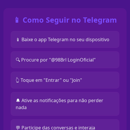
📱 Como Seguir no Telegram
📱 Baixe o app Telegram no seu dispositivo
🔍 Procure por "@98Brl LoginOficial"
👆 Toque em "Entrar" ou "Join"
🔔 Ative as notificações para não perder
nada
💬 Participe das conversas e interaja