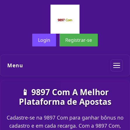
Login
Registrar-se
Menu
📱 9897 Com A Melhor
Plataforma de Apostas
Cadastre-se na 9897 Com para ganhar bônus no
cadastro e em cada recarga. Com a 9897 Com,