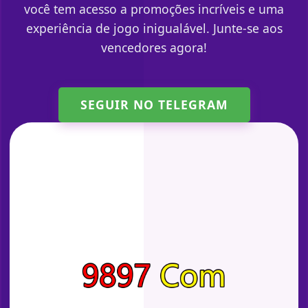
você tem acesso a promoções incríveis e uma
experiência de jogo inigualável. Junte-se aos
vencedores agora!
SEGUIR NO TELEGRAM