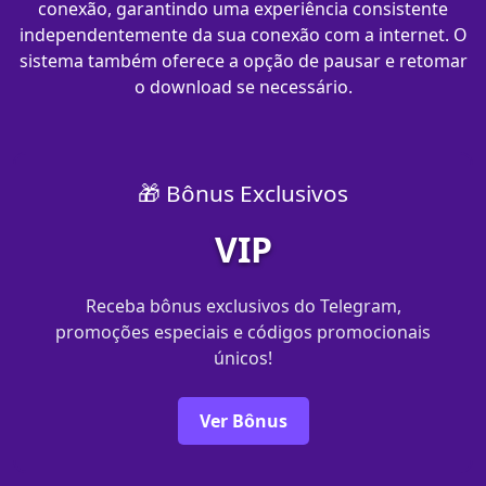
conexão, garantindo uma experiência consistente
independentemente da sua conexão com a internet. O
sistema também oferece a opção de pausar e retomar
o download se necessário.
🎁 Bônus Exclusivos
VIP
Receba bônus exclusivos do Telegram,
promoções especiais e códigos promocionais
únicos!
Ver Bônus