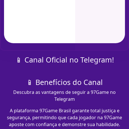
📱 Canal Oficial no Telegram!
📱 Benefícios do Canal
Descubra as vantagens de seguir a 97Game no
Telegram
A plataforma 97Game Brasil garante total justiça e
segurança, permitindo que cada jogador na 97Game
aposte com confiança e demonstre sua habilidade.