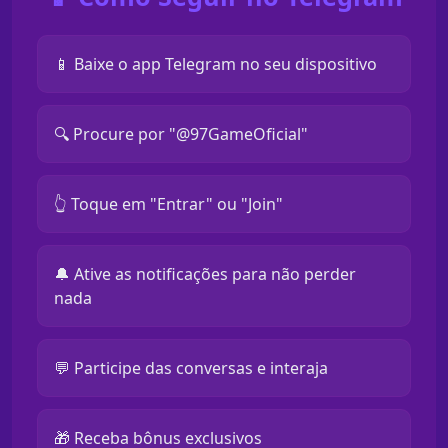
📱 Baixe o app Telegram no seu dispositivo
🔍 Procure por "@97GameOficial"
👆 Toque em "Entrar" ou "Join"
🔔 Ative as notificações para não perder
nada
💬 Participe das conversas e interaja
🎁 Receba bônus exclusivos