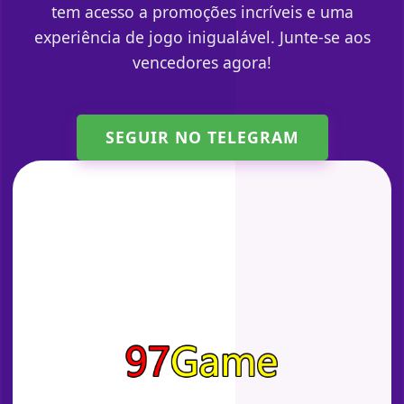
tem acesso a promoções incríveis e uma
experiência de jogo inigualável. Junte-se aos
vencedores agora!
SEGUIR NO TELEGRAM