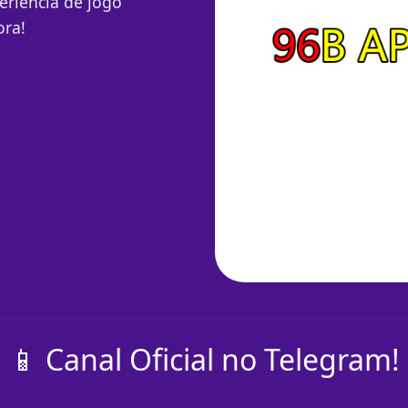
eriência de jogo
ora!
📱 Canal Oficial no Telegram!