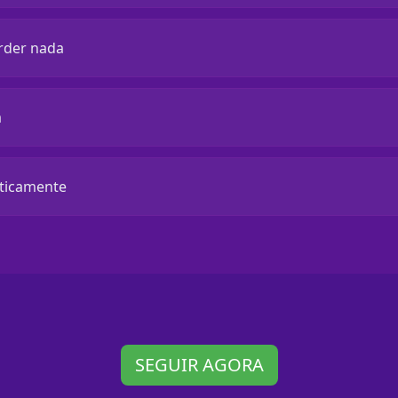
erder nada
a
aticamente
SEGUIR AGORA