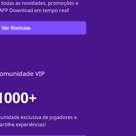
e todas as novidades, promoções e
 APP Download em tempo real!
Ver Notícias
Comunidade VIP
1000+
unidade exclusiva de jogadores e
rtilhe experiências!