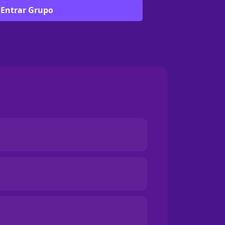
Entrar Grupo