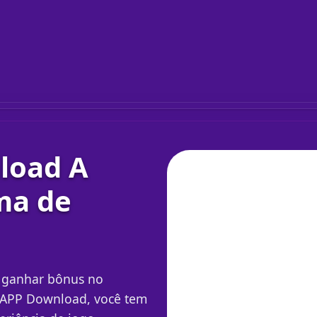
load A
ma de
 ganhar bônus no
B APP Download, você tem