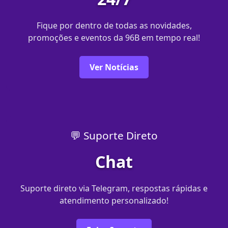
Fique por dentro de todas as novidades,
promoções e eventos da 96B em tempo real!
Ver Notícias
💬 Suporte Direto
Chat
Suporte direto via Telegram, respostas rápidas e
atendimento personalizado!