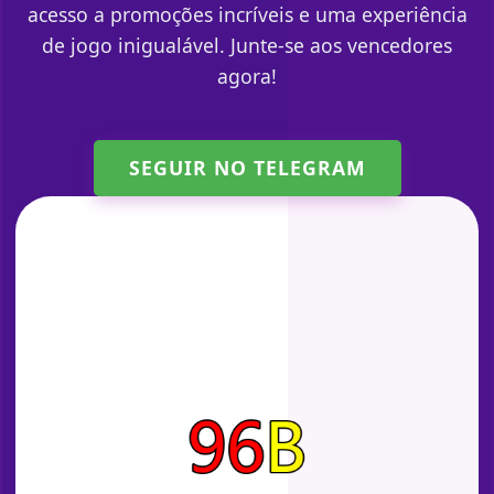
acesso a promoções incríveis e uma experiência
de jogo inigualável. Junte-se aos vencedores
agora!
SEGUIR NO TELEGRAM