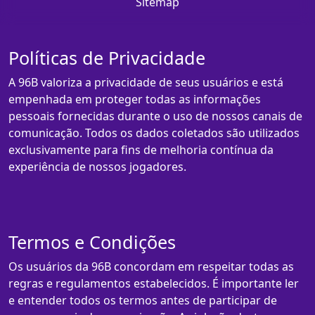
Sitemap
Políticas de Privacidade
A 96B valoriza a privacidade de seus usuários e está
empenhada em proteger todas as informações
pessoais fornecidas durante o uso de nossos canais de
comunicação. Todos os dados coletados são utilizados
exclusivamente para fins de melhoria contínua da
experiência de nossos jogadores.
Termos e Condições
Os usuários da 96B concordam em respeitar todas as
regras e regulamentos estabelecidos. É importante ler
e entender todos os termos antes de participar de