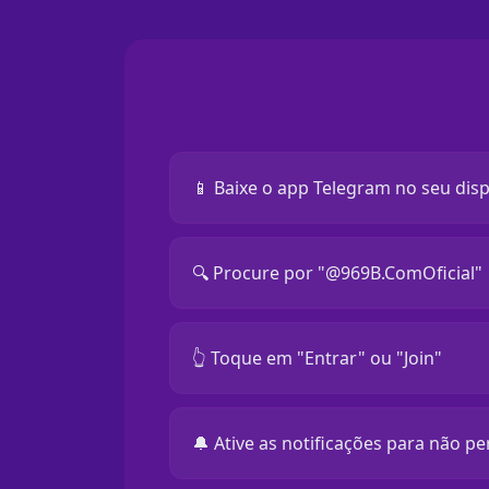
📱 Baixe o app Telegram no seu disp
🔍 Procure por "@969B.ComOficial"
👆 Toque em "Entrar" ou "Join"
🔔 Ative as notificações para não p