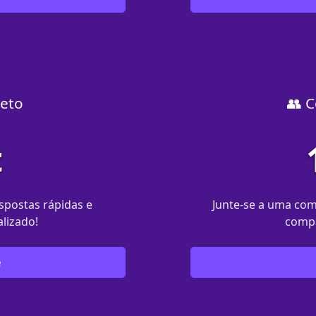
reto
👥 
t
espostas rápidas e
Junte-se a uma com
lizado!
compa
e