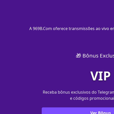
A 969B.Com oferece transmissões ao vivo em
🎁 Bônus Exclu
VIP
Receba bônus exclusivos do Telegra
e códigos promocionai
Ver Bônus