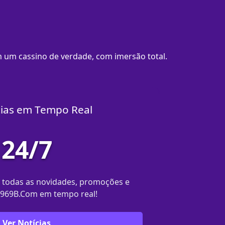
m um cassino de verdade, com imersão total.
cias em Tempo Real
24/7
e todas as novidades, promoções e
 969B.Com em tempo real!
Ver Notícias