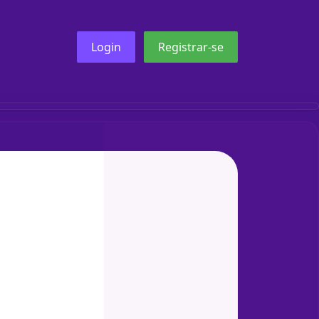
Login
Registrar-se