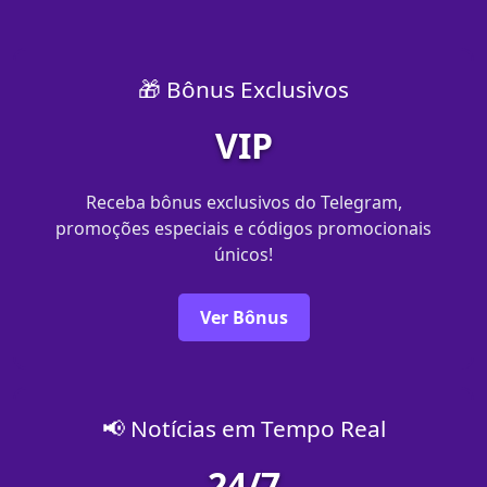
🎁 Bônus Exclusivos
VIP
Receba bônus exclusivos do Telegram,
promoções especiais e códigos promocionais
únicos!
Ver Bônus
📢 Notícias em Tempo Real
24/7