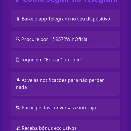
📱 Baixe o app Telegram no seu dispositivo
🔍 Procure por "@9572WinOficial"
👆 Toque em "Entrar" ou "Join"
🔔 Ative as notificações para não perder
nada
💬 Participe das conversas e interaja
🎁 Receba bônus exclusivos