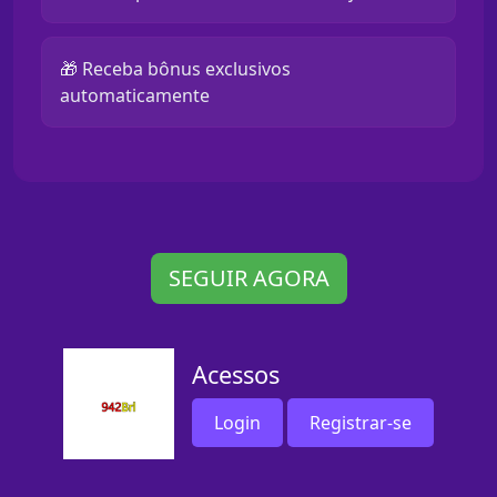
🎁 Receba bônus exclusivos
automaticamente
SEGUIR AGORA
Acessos
Login
Registrar-se