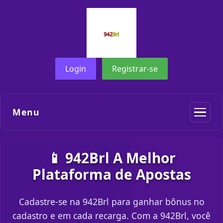
Login
Registrar-se
Menu
📱 942Brl A Melhor
Plataforma de Apostas
Cadastre-se na 942Brl para ganhar bônus no
cadastro e em cada recarga. Com a 942Brl, você