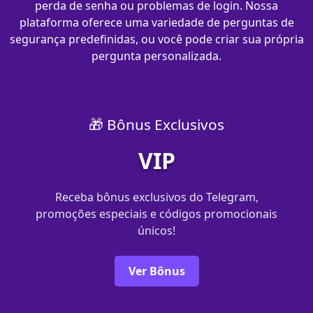
perda de senha ou problemas de login. Nossa
plataforma oferece uma variedade de perguntas de
segurança predefinidas, ou você pode criar sua própria
pergunta personalizada.
🎁 Bônus Exclusivos
VIP
Receba bônus exclusivos do Telegram,
promoções especiais e códigos promocionais
únicos!
Ver Bônus