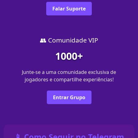
Falar Suporte
👥 Comunidade VIP
1000+
Junte-se a uma comunidade exclusiva de
jogadores e compartilhe experiências!
Entrar Grupo
📱 Como Seguir no Telegram