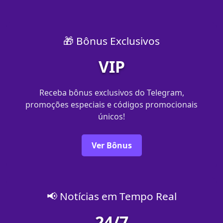
🎁 Bônus Exclusivos
VIP
Receba bônus exclusivos do Telegram,
promoções especiais e códigos promocionais
únicos!
Ver Bônus
📢 Notícias em Tempo Real
24/7