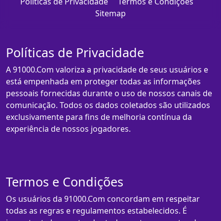
Políticas de Privacidade
Termos e Condições
Sitemap
Políticas de Privacidade
A 91000.Com valoriza a privacidade de seus usuários e
está empenhada em proteger todas as informações
pessoais fornecidas durante o uso de nossos canais de
comunicação. Todos os dados coletados são utilizados
exclusivamente para fins de melhoria contínua da
experiência de nossos jogadores.
Termos e Condições
Os usuários da 91000.Com concordam em respeitar
todas as regras e regulamentos estabelecidos. É