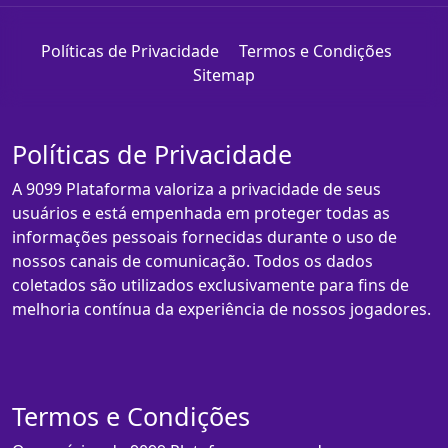
Políticas de Privacidade
Termos e Condições
Sitemap
Políticas de Privacidade
A 9099 Plataforma valoriza a privacidade de seus
usuários e está empenhada em proteger todas as
informações pessoais fornecidas durante o uso de
nossos canais de comunicação. Todos os dados
coletados são utilizados exclusivamente para fins de
melhoria contínua da experiência de nossos jogadores.
Termos e Condições