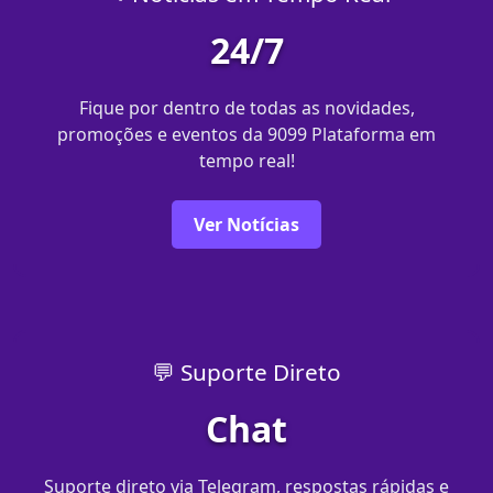
24/7
Fique por dentro de todas as novidades,
promoções e eventos da 9099 Plataforma em
tempo real!
Ver Notícias
💬 Suporte Direto
Chat
Suporte direto via Telegram, respostas rápidas e