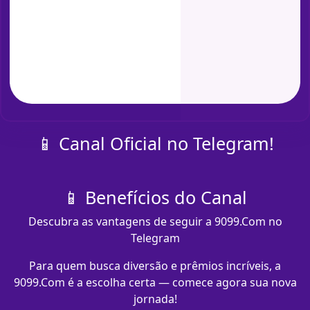
📱 Canal Oficial no Telegram!
📱 Benefícios do Canal
Descubra as vantagens de seguir a 9099.Com no
Telegram
Para quem busca diversão e prêmios incríveis, a
9099.Com é a escolha certa — comece agora sua nova
jornada!