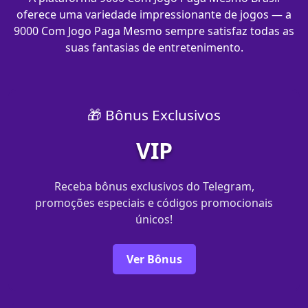
oferece uma variedade impressionante de jogos — a
9000 Com Jogo Paga Mesmo sempre satisfaz todas as
suas fantasias de entretenimento.
🎁 Bônus Exclusivos
VIP
Receba bônus exclusivos do Telegram,
promoções especiais e códigos promocionais
únicos!
Ver Bônus