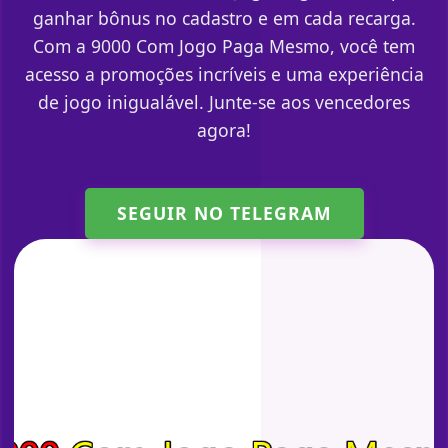
ganhar bônus no cadastro e em cada recarga.
Com a 9000 Com Jogo Paga Mesmo, você tem
acesso a promoções incríveis e uma experiência
de jogo inigualável. Junte-se aos vencedores
agora!
SEGUIR NO TELEGRAM