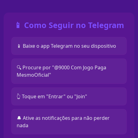
📱 Como Seguir no Telegram
📱 Baixe o app Telegram no seu dispositivo
🔍 Procure por "@9000 Com Jogo Paga
MesmoOficial"
👆 Toque em "Entrar" ou "Join"
🔔 Ative as notificações para não perder
nada