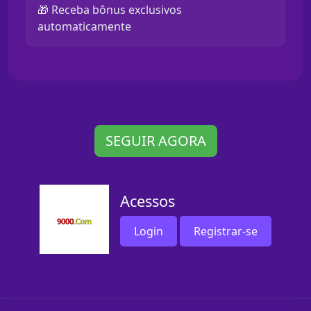
🎁 Receba bônus exclusivos
automaticamente
SEGUIR AGORA
Acessos
Login
Registrar-se