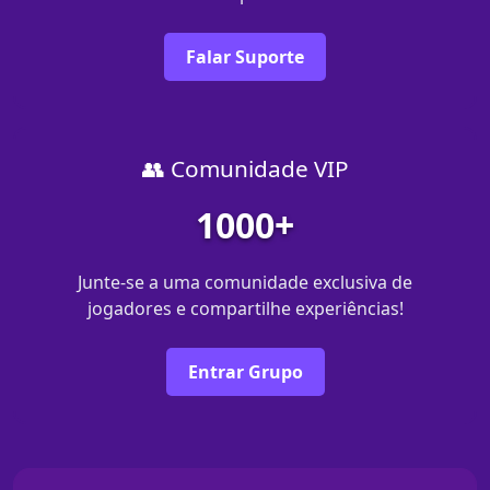
Falar Suporte
👥 Comunidade VIP
1000+
Junte-se a uma comunidade exclusiva de
jogadores e compartilhe experiências!
Entrar Grupo