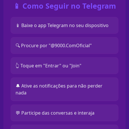
📱 Como Seguir no Telegram
📱 Baixe o app Telegram no seu dispositivo
🔍 Procure por "@9000.ComOficial"
👆 Toque em "Entrar" ou "Join"
🔔 Ative as notificações para não perder
nada
💬 Participe das conversas e interaja