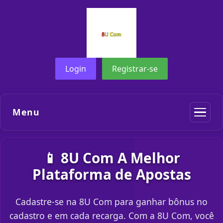
Login
Registrar-se
Menu
📱 8U Com A Melhor
Plataforma de Apostas
Cadastre-se na 8U Com para ganhar bônus no
cadastro e em cada recarga. Com a 8U Com, você