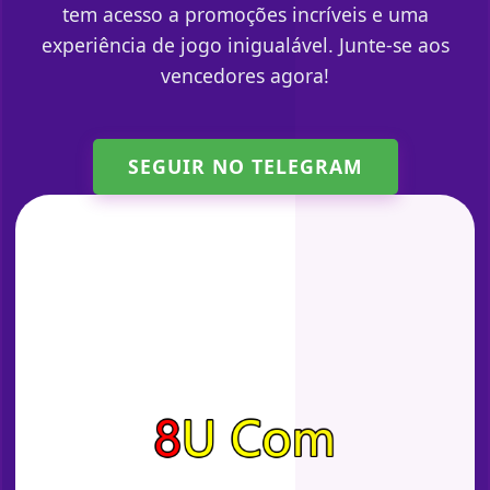
tem acesso a promoções incríveis e uma
experiência de jogo inigualável. Junte-se aos
vencedores agora!
SEGUIR NO TELEGRAM