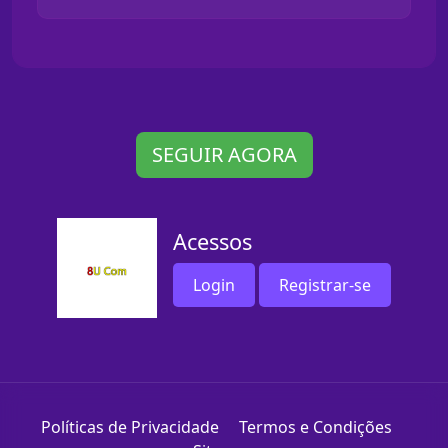
SEGUIR AGORA
Acessos
Login
Registrar-se
Políticas de Privacidade
Termos e Condições