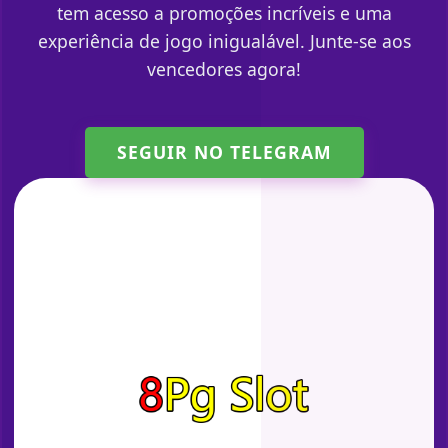
tem acesso a promoções incríveis e uma
experiência de jogo inigualável. Junte-se aos
vencedores agora!
SEGUIR NO TELEGRAM