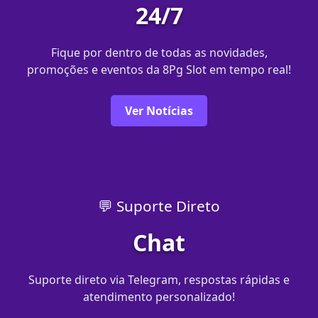
24/7
Fique por dentro de todas as novidades,
promoções e eventos da 8Pg Slot em tempo real!
Ver Notícias
💬 Suporte Direto
Chat
Suporte direto via Telegram, respostas rápidas e
atendimento personalizado!