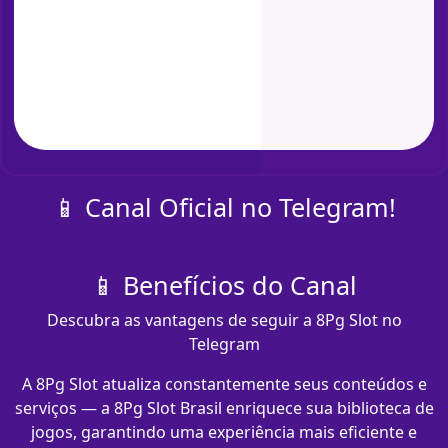
📱 Canal Oficial no Telegram!
📱 Benefícios do Canal
Descubra as vantagens de seguir a 8Pg Slot no
Telegram
A 8Pg Slot atualiza constantemente seus conteúdos e
serviços — a 8Pg Slot Brasil enriquece sua biblioteca de
jogos, garantindo uma experiência mais eficiente e