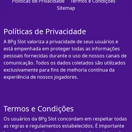
Políticas de Privacidade
Termos e Condições
Sitemap
Políticas de Privacidade
A 8Pg Slot valoriza a privacidade de seus usuários e
está empenhada em proteger todas as informações
pessoais fornecidas durante o uso de nossos canais de
comunicação. Todos os dados coletados são utilizados
exclusivamente para fins de melhoria contínua da
experiência de nossos jogadores.
Termos e Condições
Os usuários da 8Pg Slot concordam em respeitar todas
as regras e regulamentos estabelecidos. É importante