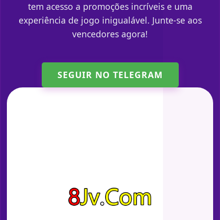
tem acesso a promoções incríveis e uma
experiência de jogo inigualável. Junte-se aos
vencedores agora!
SEGUIR NO TELEGRAM