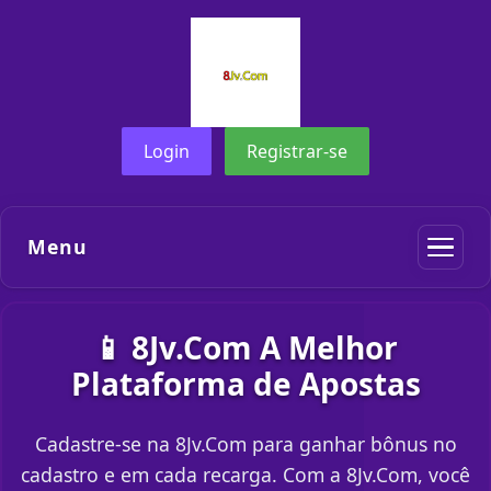
Login
Registrar-se
Menu
📱 8Jv.Com A Melhor
Plataforma de Apostas
Cadastre-se na 8Jv.Com para ganhar bônus no
cadastro e em cada recarga. Com a 8Jv.Com, você