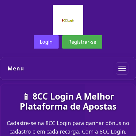
Login
Registrar-se
Menu
📱 8CC Login A Melhor
Plataforma de Apostas
Cadastre-se na 8CC Login para ganhar bônus no
cadastro e em cada recarga. Com a 8CC Login,