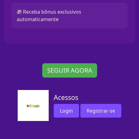
🎁 Receba bônus exclusivos
automaticamente
SEGUIR AGORA
Acessos
Login
Registrar-se