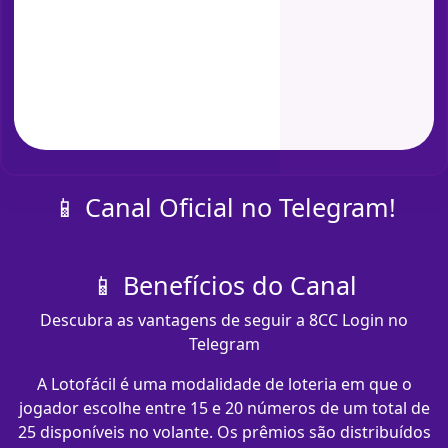
📱 Canal Oficial no Telegram!
📱 Benefícios do Canal
Descubra as vantagens de seguir a 8CC Login no
Telegram
A Lotofácil é uma modalidade de loteria em que o
jogador escolhe entre 15 e 20 números de um total de
25 disponíveis no volante. Os prêmios são distribuídos