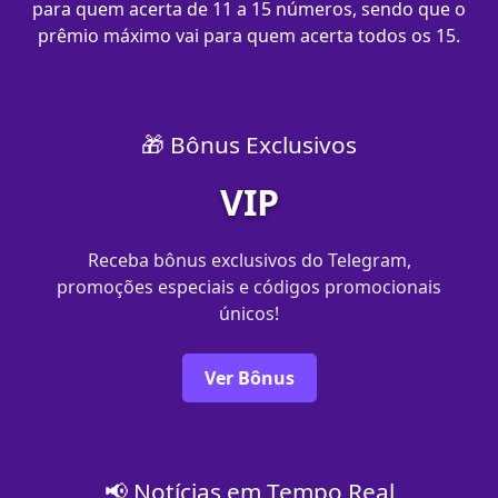
para quem acerta de 11 a 15 números, sendo que o
prêmio máximo vai para quem acerta todos os 15.
🎁 Bônus Exclusivos
VIP
Receba bônus exclusivos do Telegram,
promoções especiais e códigos promocionais
únicos!
Ver Bônus
📢 Notícias em Tempo Real