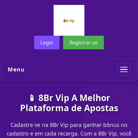
Login
Registrar-se
Menu
📱 8Br Vip A Melhor
Plataforma de Apostas
Cadastre-se na 8Br Vip para ganhar bônus no
cadastro e em cada recarga. Com a 8Br Vip, você