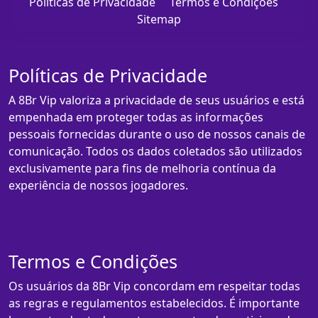
Políticas de Privacidade
Termos e Condições
Sitemap
Políticas de Privacidade
A 8Br Vip valoriza a privacidade de seus usuários e está
empenhada em proteger todas as informações
pessoais fornecidas durante o uso de nossos canais de
comunicação. Todos os dados coletados são utilizados
exclusivamente para fins de melhoria contínua da
experiência de nossos jogadores.
Termos e Condições
Os usuários da 8Br Vip concordam em respeitar todas
as regras e regulamentos estabelecidos. É importante