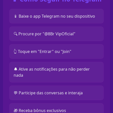
📱 Baixe o app Telegram no seu dispositivo
🔍 Procure por "@8Br VipOficial"
👆 Toque em "Entrar" ou "Join"
🔔 Ative as notificações para não perder
nada
💬 Participe das conversas e interaja
🎁 Receba bônus exclusivos