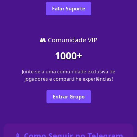
Falar Suporte
👥 Comunidade VIP
1000+
Junte-se a uma comunidade exclusiva de
jogadores e compartilhe experiências!
Entrar Grupo
📱 Como Seguir no Telegram