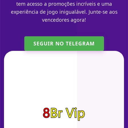
tem acesso a promoções incríveis e uma
experiência de jogo inigualável. Junte-se aos
vencedores agora!
SEGUIR NO TELEGRAM