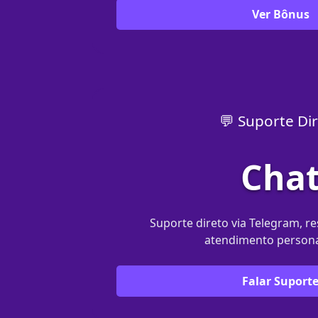
Ver Bônus
💬 Suporte Di
Cha
Suporte direto via Telegram, r
atendimento persona
Falar Suport