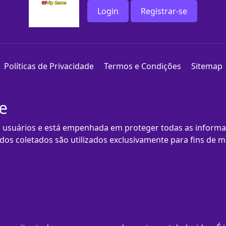
Login
Registrar-se
Políticas de Privacidade
Termos e Condições
Sitemap
de
us usuários e está empenhada em proteger todas as informa
os coletados são utilizados exclusivamente para fins de m