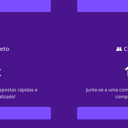
reto
👥 
t
espostas rápidas e
Junte-se a uma com
lizado!
compa
e