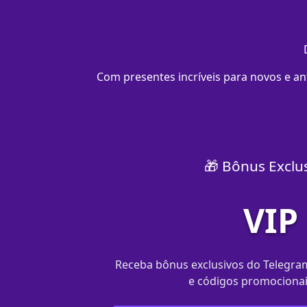
Com presentes incríveis para novos e a
🎁 Bônus Exclu
VIP
Receba bônus exclusivos do Telegra
e códigos promocionai