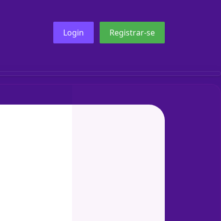
Login
Registrar-se