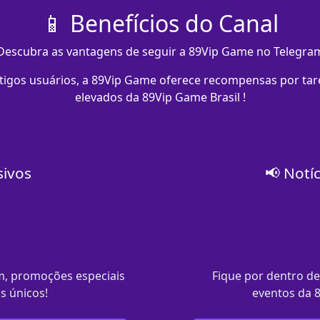
📱 Benefícios do Canal
Descubra as vantagens de seguir a 89Vip Game no Telegra
ntigos usuários, a 89Vip Game oferece recompensas por t
elevados da 89Vip Game Brasil !
sivos
📢 Notí
m, promoções especiais
Fique por dentro d
s únicos!
eventos da 