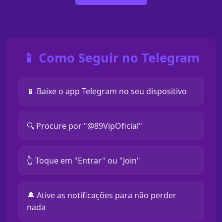
📱 Como Seguir no Telegram
📱 Baixe o app Telegram no seu dispositivo
🔍 Procure por "@89VipOficial"
👆 Toque em "Entrar" ou "Join"
🔔 Ative as notificações para não perder
nada