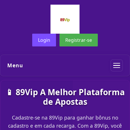
Login
Registrar-se
Menu
📱 89Vip A Melhor Plataforma
de Apostas
Cadastre-se na 89Vip para ganhar bônus no
cadastro e em cada recarga. Com a 89Vip, você