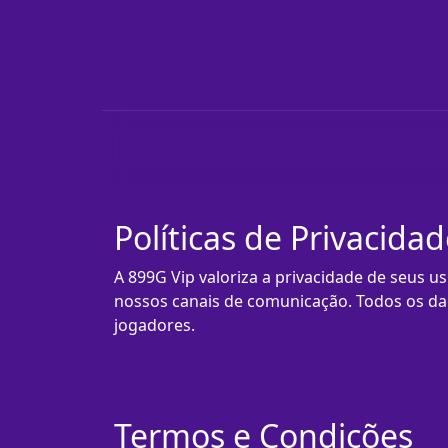
Políticas de Privacida
A 899G Vip valoriza a privacidade de seus 
nossos canais de comunicação. Todos os dad
jogadores.
Termos e Condições