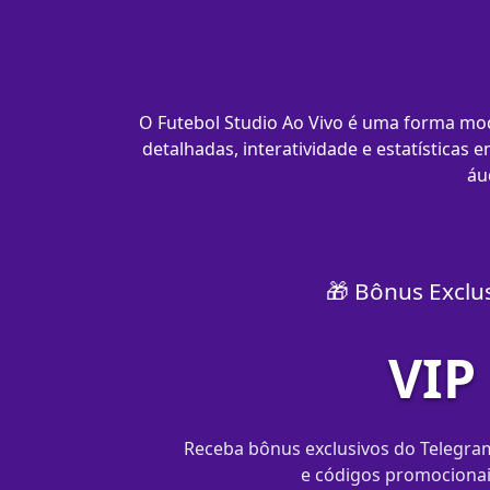
O Futebol Studio Ao Vivo é uma forma mod
detalhadas, interatividade e estatísticas
áu
🎁 Bônus Exclu
VIP
Receba bônus exclusivos do Telegra
e códigos promocionai