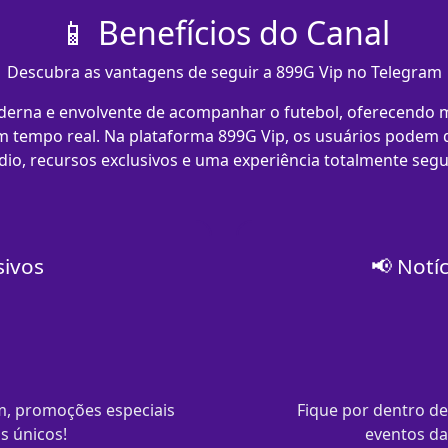
📱 Benefícios do Canal
Descubra as vantagens de seguir a 899G Vip no Telegram
erna e envolvente de acompanhar o futebol, oferecendo m
 em tempo real. Na plataforma 899G Vip, os usuários podem 
dio, recursos exclusivos e uma experiência totalmente segu
sivos
📢 Notí
m, promoções especiais
Fique por dentro d
s únicos!
eventos da