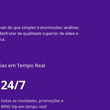
ais do que simples transmissões: análises
desfrutar de qualidade superior de vídeo e
ra.
cias em Tempo Real
24/7
e todas as novidades, promoções e
 899G Vip em tempo real!