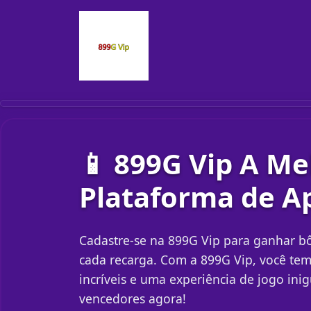
📱 899G Vip A Me
Plataforma de A
Cadastre-se na 899G Vip para ganhar b
cada recarga. Com a 899G Vip, você te
incríveis e uma experiência de jogo inig
vencedores agora!