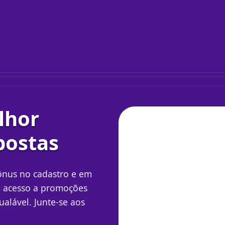
lhor
postas
ônus no cadastro e em
m acesso a promoções
ualável. Junte-se aos