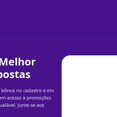
 Melhor
postas
r bônus no cadastro e em
 tem acesso a promoções
ualável. Junte-se aos