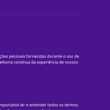
ções pessoais fornecidas durante o uso de
elhoria contínua da experiência de nossos
importante ler e entender todos os termos