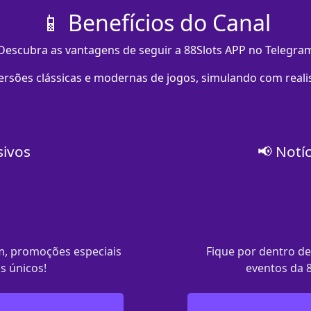
📱 Benefícios do Canal
Descubra as vantagens de seguir a 88Slots APP no Telegra
versões clássicas e modernas de jogos, simulando com reali
sivos
📢 Notí
m, promoções especiais
Fique por dentro d
s únicos!
eventos da 