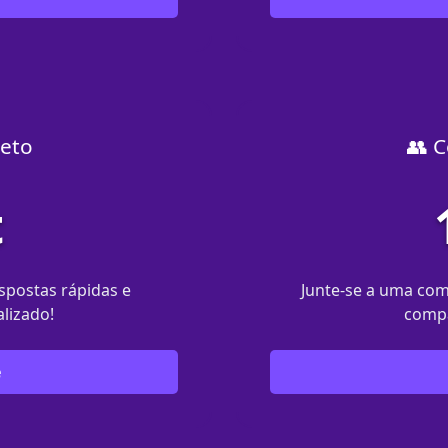
reto
👥 
t
espostas rápidas e
Junte-se a uma com
lizado!
compa
e