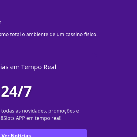
m
smo total o ambiente de um cassino físico.
cias em Tempo Real
24/7
e todas as novidades, promoções e
88Slots APP em tempo real!
Ver Notícias