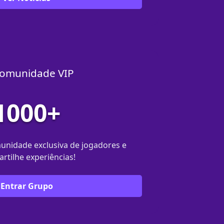
Comunidade VIP
1000+
unidade exclusiva de jogadores e
rtilhe experiências!
Entrar Grupo