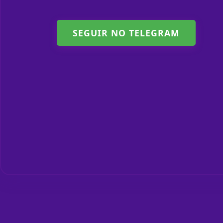
SEGUIR NO TELEGRAM