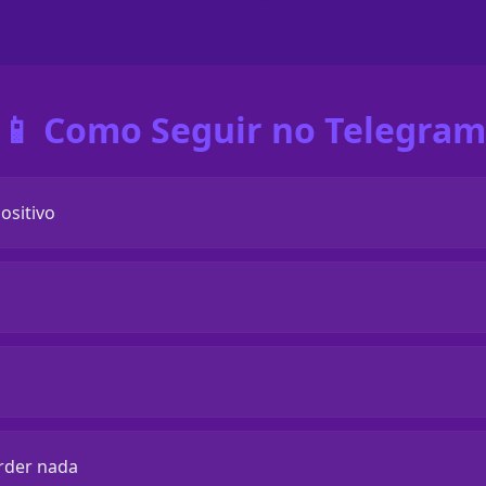
📱 Como Seguir no Telegram
ositivo
erder nada