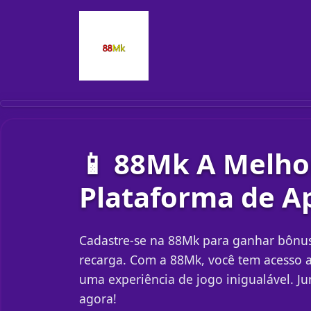
📱 88Mk A Melho
Plataforma de A
Cadastre-se na 88Mk para ganhar bônus
recarga. Com a 88Mk, você tem acesso a
uma experiência de jogo inigualável. J
agora!