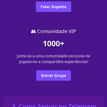
Falar Suporte
👥 Comunidade VIP
1000+
Junte-se a uma comunidade exclusiva de
jogadores e compartilhe experiências!
Entrar Grupo
📱 Como Seguir no Telegram