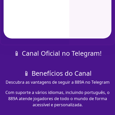
📱 Canal Oficial no Telegram!
📱 Benefícios do Canal
Descubra as vantagens de seguir a 889A no Telegram
Com suporte a vários idiomas, incluindo português, o
889A atende jogadores de todo o mundo de forma
acessível e personalizada.