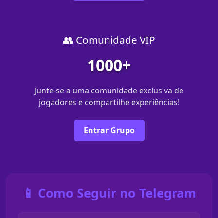
👥 Comunidade VIP
1000+
Junte-se a uma comunidade exclusiva de
jogadores e compartilhe experiências!
Entrar Grupo
📱 Como Seguir no Telegram