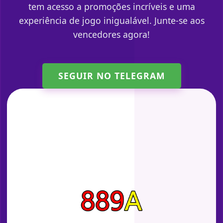
tem acesso a promoções incríveis e uma
experiência de jogo inigualável. Junte-se aos
vencedores agora!
SEGUIR NO TELEGRAM