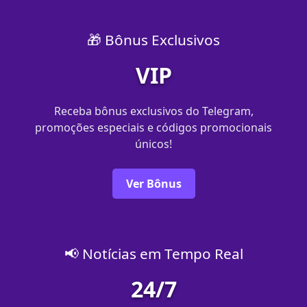
🎁 Bônus Exclusivos
VIP
Receba bônus exclusivos do Telegram,
promoções especiais e códigos promocionais
únicos!
Ver Bônus
📢 Notícias em Tempo Real
24/7