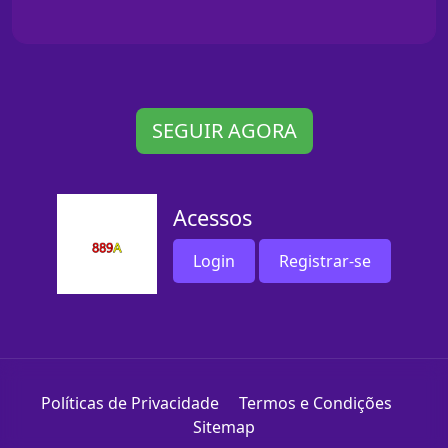
SEGUIR AGORA
Acessos
Login
Registrar-se
Políticas de Privacidade
Termos e Condições
Sitemap