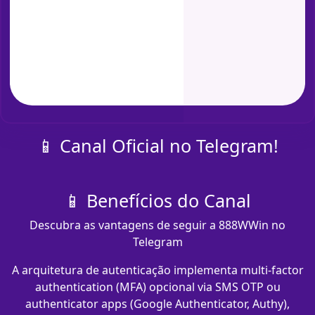
📱 Canal Oficial no Telegram!
📱 Benefícios do Canal
Descubra as vantagens de seguir a 888WWin no
Telegram
A arquitetura de autenticação implementa multi-factor
authentication (MFA) opcional via SMS OTP ou
authenticator apps (Google Authenticator, Authy),