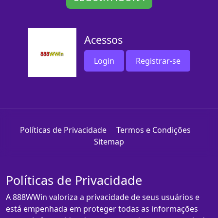
Acessos
Login
Registrar-se
Políticas de Privacidade
Termos e Condições
Sitemap
Políticas de Privacidade
A 888WWin valoriza a privacidade de seus usuários e
está empenhada em proteger todas as informações