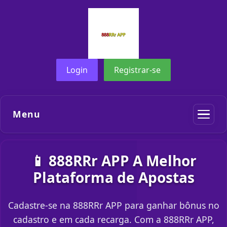
Login
Registrar-se
Menu
📱 888RRr APP A Melhor
Plataforma de Apostas
Cadastre-se na 888RRr APP para ganhar bônus no
cadastro e em cada recarga. Com a 888RRr APP,