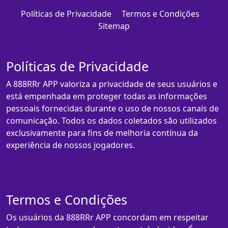
Políticas de Privacidade
Termos e Condições
Sitemap
Políticas de Privacidade
A 888RRr APP valoriza a privacidade de seus usuários e
está empenhada em proteger todas as informações
pessoais fornecidas durante o uso de nossos canais de
comunicação. Todos os dados coletados são utilizados
exclusivamente para fins de melhoria contínua da
experiência de nossos jogadores.
Termos e Condições
Os usuários da 888RRr APP concordam em respeitar