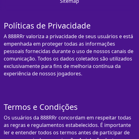
Sitemap
Políticas de Privacidade
A 888RRr valoriza a privacidade de seus usuários e está
empenhada em proteger todas as informações
pessoais fornecidas durante o uso de nossos canais de
comunicação. Todos os dados coletados são utilizados
exclusivamente para fins de melhoria contínua da
experiência de nossos jogadores.
Termos e Condições
Os usuários da 888RRr concordam em respeitar todas
as regras e regulamentos estabelecidos. É importante
ler e entender todos os termos antes de participar de