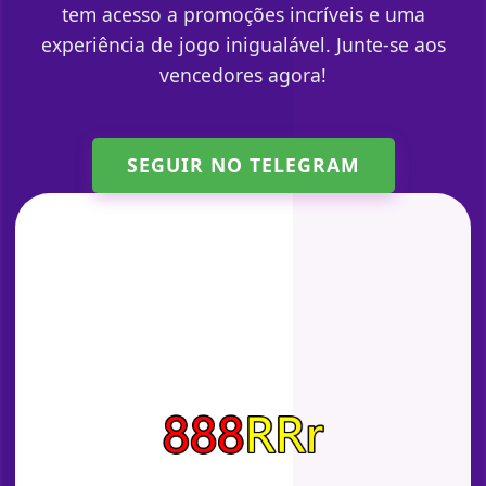
tem acesso a promoções incríveis e uma
experiência de jogo inigualável. Junte-se aos
vencedores agora!
SEGUIR NO TELEGRAM