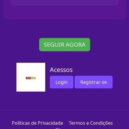
SEGUIR AGORA
Acessos
Login
Registrar-se
Políticas de Privacidade
Termos e Condições