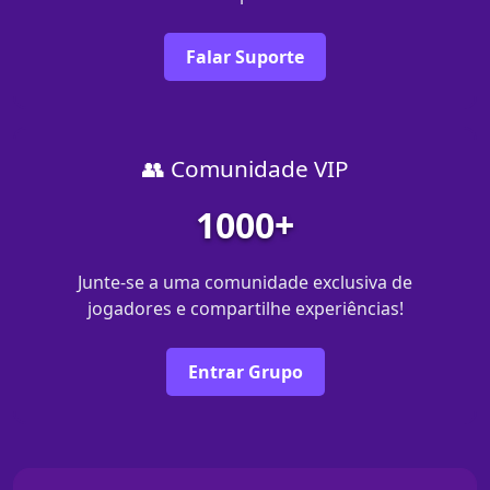
Falar Suporte
👥 Comunidade VIP
1000+
Junte-se a uma comunidade exclusiva de
jogadores e compartilhe experiências!
Entrar Grupo