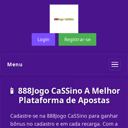
Login
Registrar-se
Menu
📱 888Jogo CaSSino A Melhor
Plataforma de Apostas
Cadastre-se na 888Jogo CaSSino para ganhar
bônus no cadastro e em cada recarga. Com a