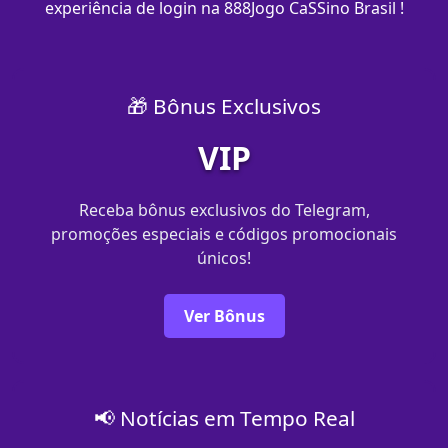
experiência de login na 888Jogo CaSSino Brasil !
🎁 Bônus Exclusivos
VIP
Receba bônus exclusivos do Telegram,
promoções especiais e códigos promocionais
únicos!
Ver Bônus
📢 Notícias em Tempo Real