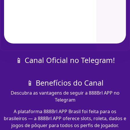
📱 Canal Oficial no Telegram!
📱 Benefícios do Canal
Descubra as vantagens de seguir a 888Brl APP no
Telegram
A plataforma 888Brl APP Brasil foi feita para os
brasileiros — a 888Brl APP oferece slots, roleta, dados e
jogos de pôquer para todos os perfis de jogador.