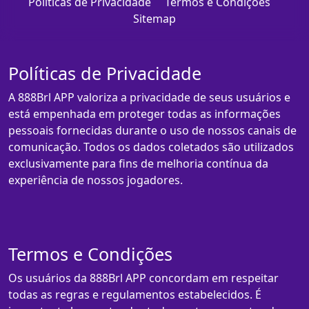
Políticas de Privacidade
Termos e Condições
Sitemap
Políticas de Privacidade
A 888Brl APP valoriza a privacidade de seus usuários e
está empenhada em proteger todas as informações
pessoais fornecidas durante o uso de nossos canais de
comunicação. Todos os dados coletados são utilizados
exclusivamente para fins de melhoria contínua da
experiência de nossos jogadores.
Termos e Condições
Os usuários da 888Brl APP concordam em respeitar
todas as regras e regulamentos estabelecidos. É