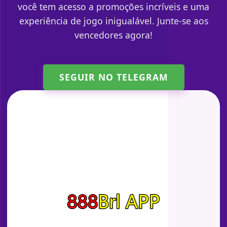
você tem acesso a promoções incríveis e uma
experiência de jogo inigualável. Junte-se aos
vencedores agora!
SEGUIR NO TELEGRAM