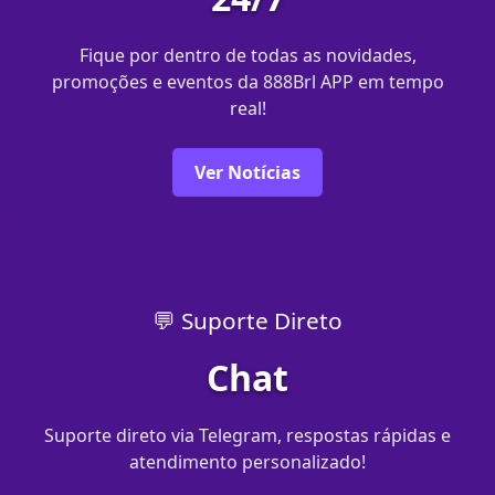
Fique por dentro de todas as novidades,
promoções e eventos da 888Brl APP em tempo
real!
Ver Notícias
💬 Suporte Direto
Chat
Suporte direto via Telegram, respostas rápidas e
atendimento personalizado!