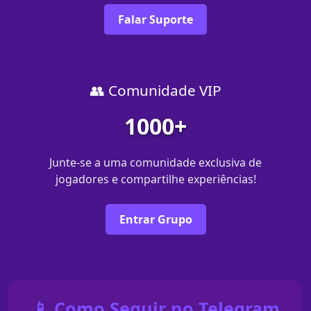
Falar Suporte
👥 Comunidade VIP
1000+
Junte-se a uma comunidade exclusiva de
jogadores e compartilhe experiências!
Entrar Grupo
📱 Como Seguir no Telegram