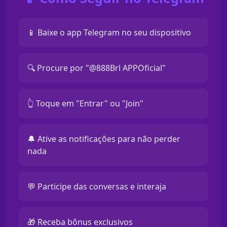
📱 Baixe o app Telegram no seu dispositivo
🔍 Procure por "@888Brl APPOficial"
👆 Toque em "Entrar" ou "Join"
🔔 Ative as notificações para não perder
nada
💬 Participe das conversas e interaja
🎁 Receba bônus exclusivos