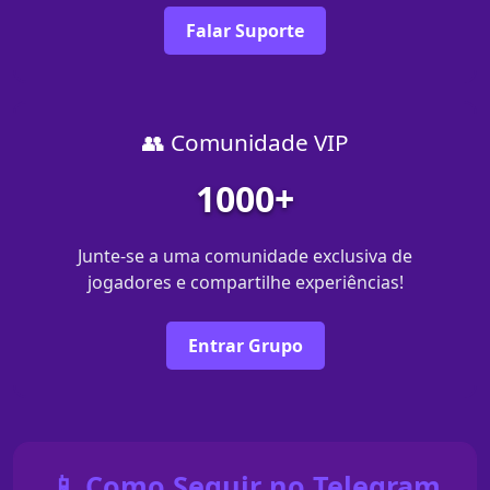
Falar Suporte
👥 Comunidade VIP
1000+
Junte-se a uma comunidade exclusiva de
jogadores e compartilhe experiências!
Entrar Grupo
📱 Como Seguir no Telegram