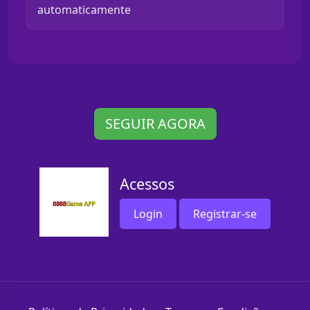
automaticamente
SEGUIR AGORA
Acessos
Login
Registrar-se