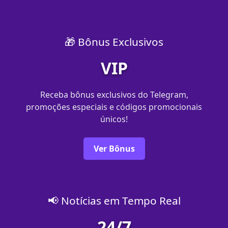
🎁 Bônus Exclusivos
VIP
Receba bônus exclusivos do Telegram,
promoções especiais e códigos promocionais
únicos!
Ver Bônus
📢 Notícias em Tempo Real
24/7