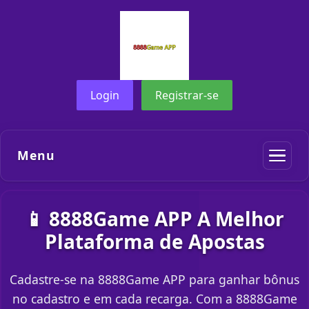
Login
Registrar-se
Menu
📱 8888Game APP A Melhor
Plataforma de Apostas
Cadastre-se na 8888Game APP para ganhar bônus
no cadastro e em cada recarga. Com a 8888Game