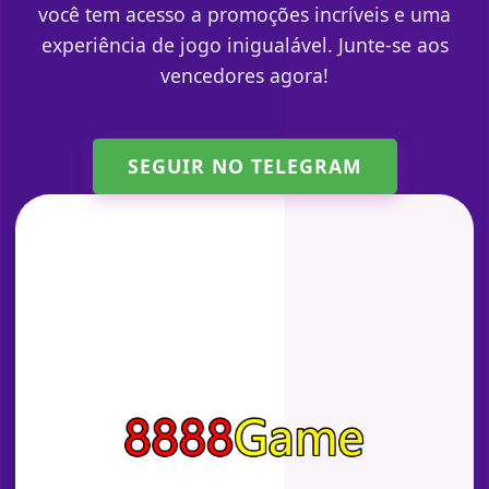
você tem acesso a promoções incríveis e uma
experiência de jogo inigualável. Junte-se aos
vencedores agora!
SEGUIR NO TELEGRAM