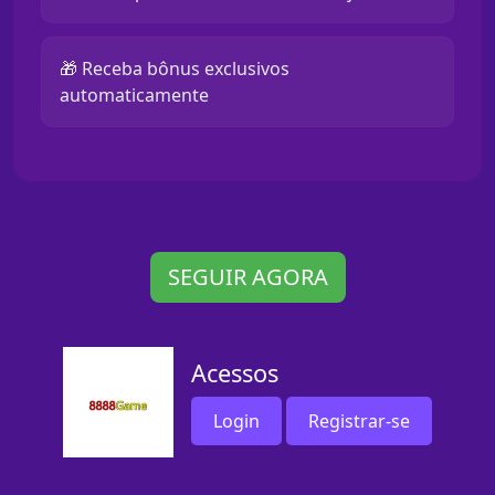
🎁 Receba bônus exclusivos
automaticamente
SEGUIR AGORA
Acessos
Login
Registrar-se