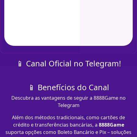
📱 Canal Oficial no Telegram!
📱 Benefícios do Canal
Descubra as vantagens de seguir a 8888Game no
Telegram
Além dos métodos tradicionais, como cartões de
crédito e transferências bancárias, a
8888Game
suporta opções como Boleto Bancário e Pix – soluções