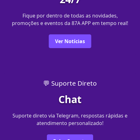
Fique por dentro de todas as novidades,
promoções e eventos da 87A APP em tempo real!
Ver Notícias
💬 Suporte Direto
Chat
Suporte direto via Telegram, respostas rápidas e
atendimento personalizado!