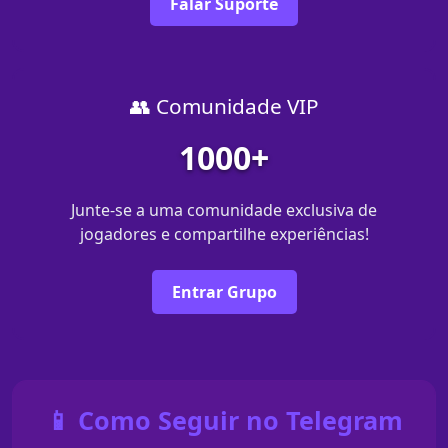
Falar Suporte
👥 Comunidade VIP
1000+
Junte-se a uma comunidade exclusiva de
jogadores e compartilhe experiências!
Entrar Grupo
📱 Como Seguir no Telegram