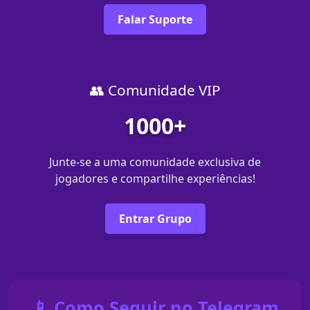
Falar Suporte
👥 Comunidade VIP
1000+
Junte-se a uma comunidade exclusiva de
jogadores e compartilhe experiências!
Entrar Grupo
📱 Como Seguir no Telegram