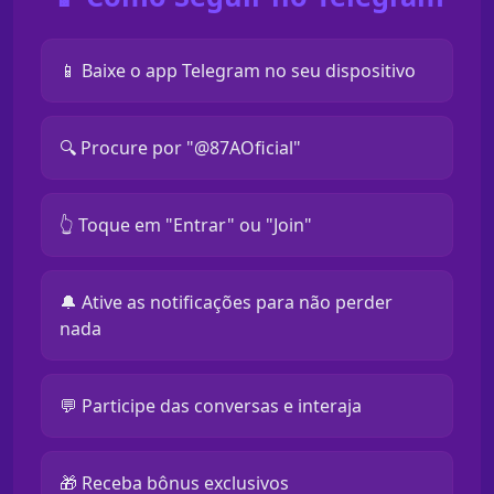
📱 Baixe o app Telegram no seu dispositivo
🔍 Procure por "@87AOficial"
👆 Toque em "Entrar" ou "Join"
🔔 Ative as notificações para não perder
nada
💬 Participe das conversas e interaja
🎁 Receba bônus exclusivos