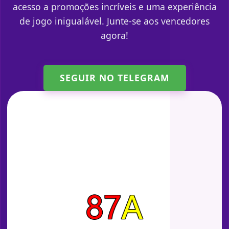
acesso a promoções incríveis e uma experiência
de jogo inigualável. Junte-se aos vencedores
agora!
SEGUIR NO TELEGRAM