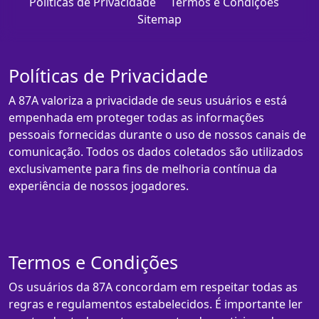
Políticas de Privacidade
Termos e Condições
Sitemap
Políticas de Privacidade
A 87A valoriza a privacidade de seus usuários e está
empenhada em proteger todas as informações
pessoais fornecidas durante o uso de nossos canais de
comunicação. Todos os dados coletados são utilizados
exclusivamente para fins de melhoria contínua da
experiência de nossos jogadores.
Termos e Condições
Os usuários da 87A concordam em respeitar todas as
regras e regulamentos estabelecidos. É importante ler