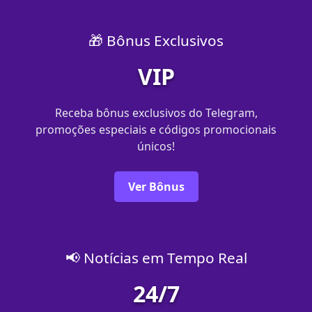
🎁 Bônus Exclusivos
VIP
Receba bônus exclusivos do Telegram,
promoções especiais e códigos promocionais
únicos!
Ver Bônus
📢 Notícias em Tempo Real
24/7