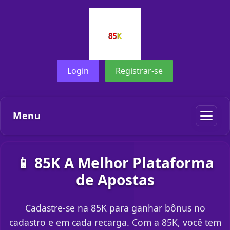
Login
Registrar-se
Menu
📱 85K A Melhor Plataforma
de Apostas
Cadastre-se na 85K para ganhar bônus no
cadastro e em cada recarga. Com a 85K, você tem