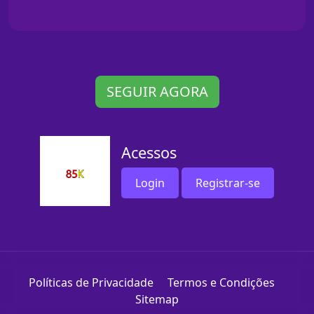
SEGUIR AGORA
Acessos
Login
Registrar-se
Políticas de Privacidade
Termos e Condições
Sitemap