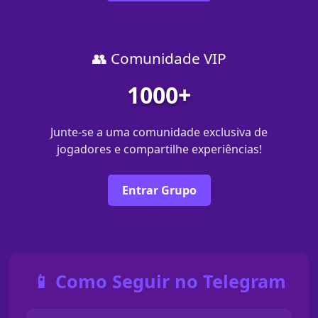
👥 Comunidade VIP
1000+
Junte-se a uma comunidade exclusiva de
jogadores e compartilhe experiências!
Entrar Grupo
📱 Como Seguir no Telegram