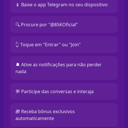
📱 Baixe o app Telegram no seu dispositivo
🔍 Procure por "@85KOficial"
👆 Toque em "Entrar" ou "Join"
🔔 Ative as notificações para não perder
nada
💬 Participe das conversas e interaja
🎁 Receba bônus exclusivos
automaticamente