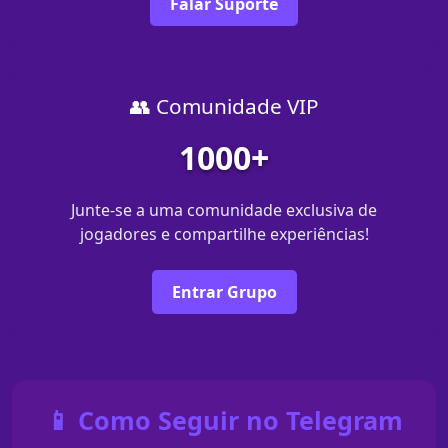
Falar Suporte
👥 Comunidade VIP
1000+
Junte-se a uma comunidade exclusiva de
jogadores e compartilhe experiências!
Entrar Grupo
📱 Como Seguir no Telegram