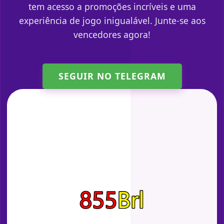
tem acesso a promoções incríveis e uma
experiência de jogo inigualável. Junte-se aos
vencedores agora!
SEGUIR NO TELEGRAM