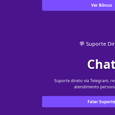
Ver Bônus
💬 Suporte Di
Cha
Suporte direto via Telegram, r
atendimento persona
Falar Suport