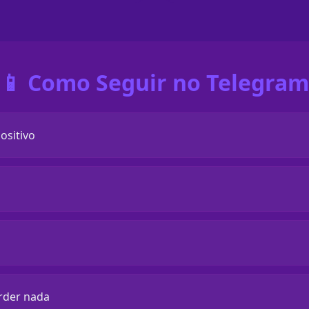
📱 Como Seguir no Telegram
ositivo
erder nada