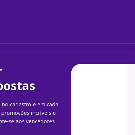
r
postas
 no cadastro e em cada
 promoções incríveis e
unte-se aos vencedores