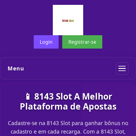
Login
Registrar-se
Menu
📱 8143 Slot A Melhor
Plataforma de Apostas
Cadastre-se na 8143 Slot para ganhar bônus no
cadastro e em cada recarga. Com a 8143 Slot,