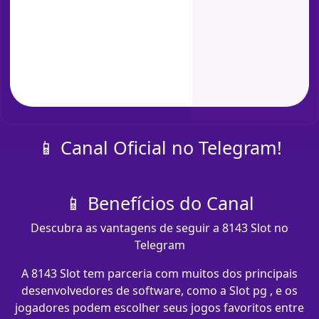
📱 Canal Oficial no Telegram!
📱 Benefícios do Canal
Descubra as vantagens de seguir a 8143 Slot no
Telegram
A 8143 Slot tem parceria com muitos dos principais
desenvolvedores de software, como a Slot pg , e os
jogadores podem escolher seus jogos favoritos entre