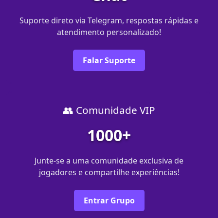
Suporte direto via Telegram, respostas rápidas e
atendimento personalizado!
Falar Suporte
👥 Comunidade VIP
1000+
Junte-se a uma comunidade exclusiva de
jogadores e compartilhe experiências!
Entrar Grupo