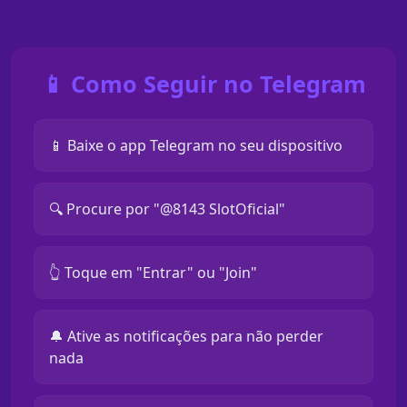
📱 Como Seguir no Telegram
📱 Baixe o app Telegram no seu dispositivo
🔍 Procure por "@8143 SlotOficial"
👆 Toque em "Entrar" ou "Join"
🔔 Ative as notificações para não perder
nada