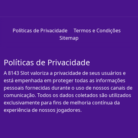
Políticas de Privacidade
Termos e Condições
Sitemap
Políticas de Privacidade
A 8143 Slot valoriza a privacidade de seus usuários e
está empenhada em proteger todas as informações
pessoais fornecidas durante o uso de nossos canais de
comunicação. Todos os dados coletados são utilizados
exclusivamente para fins de melhoria contínua da
experiência de nossos jogadores.