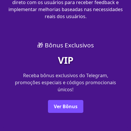
direto com os usuários para receber feedback e
implementar melhorias baseadas nas necessidades
reais dos usuários.
🎁 Bônus Exclusivos
VIP
Receba bônus exclusivos do Telegram,
promoções especiais e códigos promocionais
únicos!
Ver Bônus