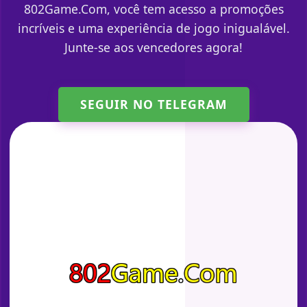
802Game.Com, você tem acesso a promoções
incríveis e uma experiência de jogo inigualável.
Junte-se aos vencedores agora!
SEGUIR NO TELEGRAM