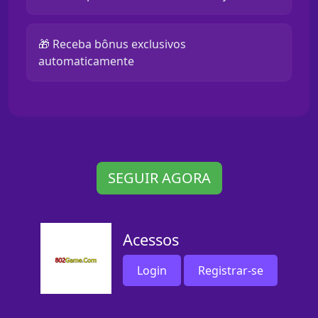
🎁 Receba bônus exclusivos
automaticamente
SEGUIR AGORA
Acessos
Login
Registrar-se