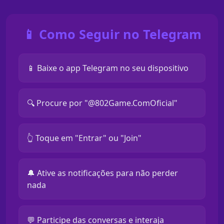
📱 Como Seguir no Telegram
📱 Baixe o app Telegram no seu dispositivo
🔍 Procure por "@802Game.ComOficial"
👆 Toque em "Entrar" ou "Join"
🔔 Ative as notificações para não perder
nada
💬 Participe das conversas e interaja