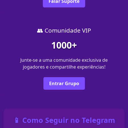
Falar Suporte
👥 Comunidade VIP
1000+
Junte-se a uma comunidade exclusiva de
jogadores e compartilhe experiências!
Entrar Grupo
📱 Como Seguir no Telegram