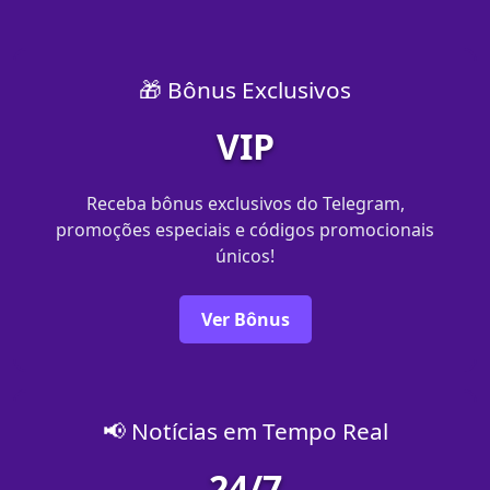
🎁 Bônus Exclusivos
VIP
Receba bônus exclusivos do Telegram,
promoções especiais e códigos promocionais
únicos!
Ver Bônus
📢 Notícias em Tempo Real
24/7