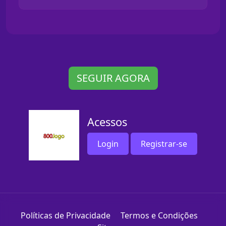
SEGUIR AGORA
Acessos
Login
Registrar-se
Políticas de Privacidade
Termos e Condições