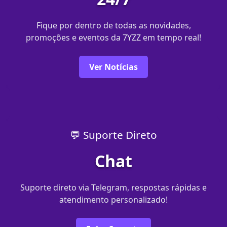
Fique por dentro de todas as novidades,
promoções e eventos da 7YZZ em tempo real!
Ver Notícias
💬 Suporte Direto
Chat
Suporte direto via Telegram, respostas rápidas e
atendimento personalizado!