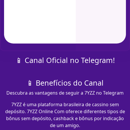
📱 Canal Oficial no Telegram!
📱 Benefícios do Canal
Descubra as vantagens de seguir a 7YZZ no Telegram
7YZZ é uma plataforma brasileira de cassino sem
depósito. 7YZZ Online Com oferece diferentes tipos de
bônus sem depósito, cashback e bônus por indicação
de um amigo.