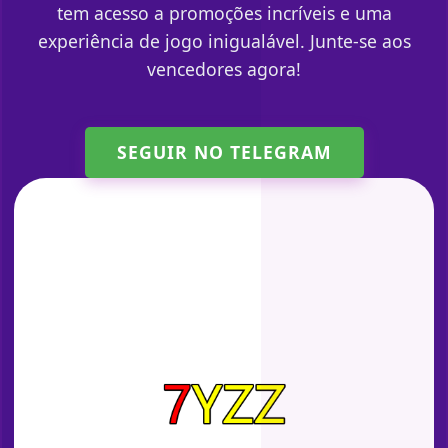
tem acesso a promoções incríveis e uma
experiência de jogo inigualável. Junte-se aos
vencedores agora!
SEGUIR NO TELEGRAM