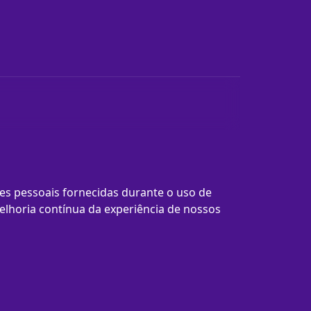
es pessoais fornecidas durante o uso de
elhoria contínua da experiência de nossos