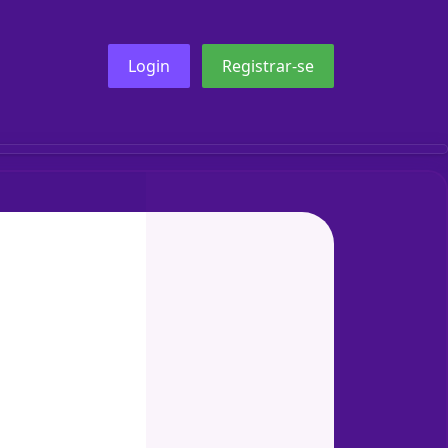
Login
Registrar-se