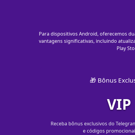
Para dispositivos Android, oferecemos dua
vantagens significativas, incluindo atuali
Play Sto
🎁 Bônus Exclu
VIP
Receba bônus exclusivos do Telegra
e códigos promocionai