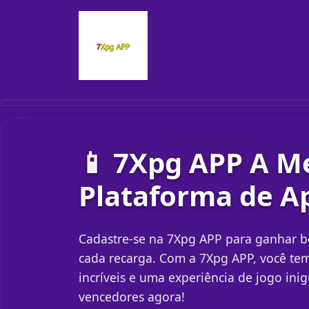
📱 7Xpg APP A M
Plataforma de A
Cadastre-se na 7Xpg APP para ganhar b
cada recarga. Com a 7Xpg APP, você te
incríveis e uma experiência de jogo inig
vencedores agora!