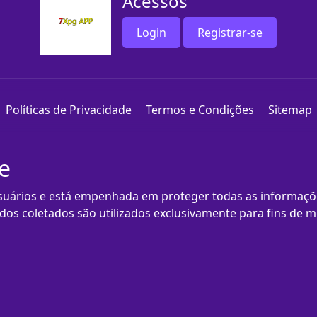
Acessos
Login
Registrar-se
Políticas de Privacidade
Termos e Condições
Sitemap
de
usuários e está empenhada em proteger todas as informaçõ
os coletados são utilizados exclusivamente para fins de m