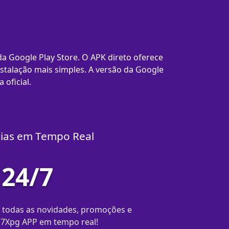
da Google Play Store. O APK direto oferece
instalação mais simples. A versão da Google
 oficial.
cias em Tempo Real
24/7
e todas as novidades, promoções e
 7Xpg APP em tempo real!