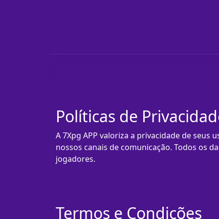
Políticas de Privacida
A 7Xpg APP valoriza a privacidade de seus 
nossos canais de comunicação. Todos os dad
jogadores.
Termos e Condições