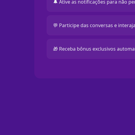
🔔 Ative as notificações para não p
💬 Participe das conversas e interaj
🎁 Receba bônus exclusivos autom