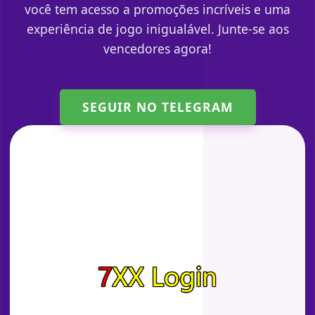
você tem acesso a promoções incríveis e uma
experiência de jogo inigualável. Junte-se aos
vencedores agora!
SEGUIR NO TELEGRAM