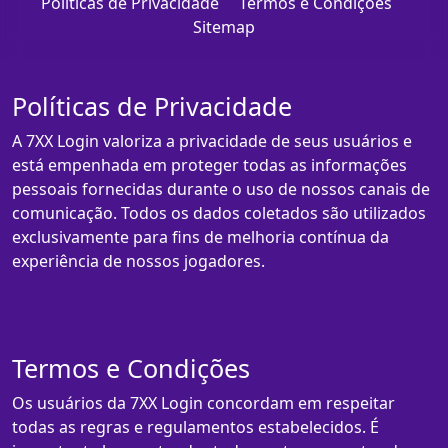
Políticas de Privacidade
Termos e Condições
Sitemap
Políticas de Privacidade
A 7XX Login valoriza a privacidade de seus usuários e
está empenhada em proteger todas as informações
pessoais fornecidas durante o uso de nossos canais de
comunicação. Todos os dados coletados são utilizados
exclusivamente para fins de melhoria contínua da
experiência de nossos jogadores.
Termos e Condições
Os usuários da 7XX Login concordam em respeitar
todas as regras e regulamentos estabelecidos. É