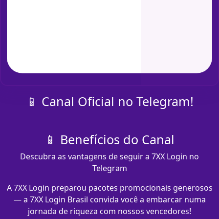
📱 Canal Oficial no Telegram!
📱 Benefícios do Canal
Descubra as vantagens de seguir a 7XX Login no
Telegram
A 7XX Login preparou pacotes promocionais generosos
— a 7XX Login Brasil convida você a embarcar numa
jornada de riqueza com nossos vencedores!