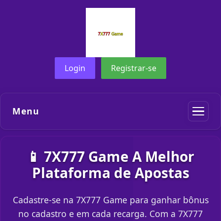
Login
Registrar-se
Menu
📱 7X777 Game A Melhor
Plataforma de Apostas
Cadastre-se na 7X777 Game para ganhar bônus
no cadastro e em cada recarga. Com a 7X777