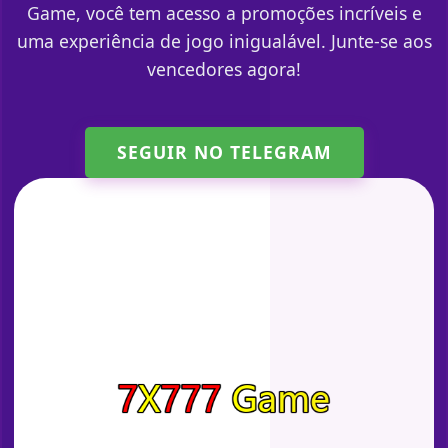
Game, você tem acesso a promoções incríveis e
uma experiência de jogo inigualável. Junte-se aos
vencedores agora!
SEGUIR NO TELEGRAM